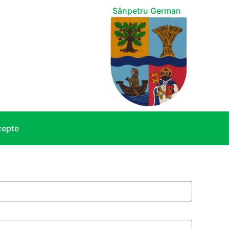
Sânpetru German
zepte