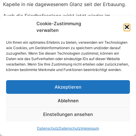
Kapelle in nie dagewesenem Glanz seit der Erbauung.
Auch die Friedhofsanlage wirkt jetzt wieder im
nördlichen Teil gepflegt. Die Freiwillige Feuerwehr hat
Cookie-Zustimmung
verwalten
mit den Arbeiten begonnen und wird auch den südlichen
Teil zur Bahnhofsseite noch pflegen.
Um Ihnen ein optimales Erlebnis zu bieten, verwenden wir Technologien
wie Cookies, um Geräteinformationen zu speichern und/oder darauf
zuzugreifen. Wenn Sie diesen Technologien zustimmst, können wir
Daten wie das Surfverhalten oder eindeutige IDs auf dieser Website
verarbeiten. Wenn Sie Ihre Zustimmung nicht erteilen oder zurückziehen,
können bestimmte Merkmale und Funktionen beeinträchtigt werden.
Datenschutz
Impressum
Akzeptieren
© 2026 Deutschsanktpeter
Ablehnen
Einstellungen ansehen
Datenschutz
Datenschutz
Impressum