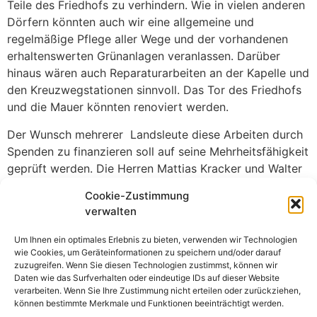
Teile des Friedhofs zu verhindern. Wie in vielen anderen
Dörfern könnten auch wir eine allgemeine und
regelmäßige Pflege aller Wege und der vorhandenen
erhaltenswerten Grünanlagen veranlassen. Darüber
hinaus wären auch Reparaturarbeiten an der Kapelle und
den Kreuzwegstationen sinnvoll. Das Tor des Friedhofs
und die Mauer könnten renoviert werden.
Der Wunsch mehrerer Landsleute diese Arbeiten durch
Spenden zu finanzieren soll auf seine Mehrheitsfähigkeit
geprüft werden. Die Herren Mattias Kracker und Walter
Winter werden in ihrem baldigen Aufenthalt in
Cookie-Zustimmung
Deutschsanktpeter vor Ort klären in welcher Form diese
verwalten
Arbeiten organisiert werden können ( z.B.
Friedhofsgärtner).
Um Ihnen ein optimales Erlebnis zu bieten, verwenden wir Technologien
wie Cookies, um Geräteinformationen zu speichern und/oder darauf
Mit einem Rundbrief und durch die homepage
zuzugreifen. Wenn Sie diesen Technologien zustimmst, können wir
Daten wie das Surfverhalten oder eindeutige IDs auf dieser Website
www.deutschsanktpeter.de werden wir über den
verarbeiten. Wenn Sie Ihre Zustimmung nicht erteilen oder zurückziehen,
Fortgang des Projektes Friedhof-Deutschsanktpeter
können bestimmte Merkmale und Funktionen beeinträchtigt werden.
berichten.